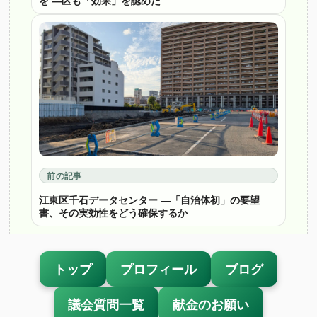
を ―区も「効果」を認めた
前の記事
江東区千石データセンター ―「自治体初」の要望
書、その実効性をどう確保するか
トップ
プロフィール
ブログ
議会質問一覧
献金のお願い