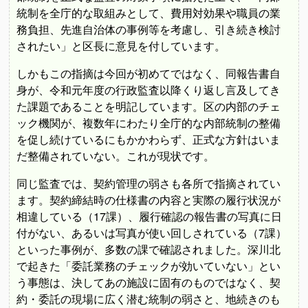
統制を全庁的な取組みとして、費用対効果や職員の業
務負担、先進自治体の事例等を考慮し、引き続き検討
されたい」と区長に意見を付しています。
しかもこの指摘は今回が初めてではなく、同報告書自
身が、令和元年度の行政監査以降くり返し言及してき
た課題であることを明記しています。区の内部のチェ
ック機関が、複数年にわたり全庁的な内部統制の整備
を促し続けているにもかかわらず、正式な方針はいま
だ整備されていない。これが現状です。
同じ監査では、契約管理の弱さも各所で指摘されてい
ます。契約締結時の仕様書の内容と実際の履行状況が
相違している（17課）、履行確認の報告書の写真に日
付がない、あるいは写真が使い回しされている（7課）
といった事例が、多数の課で確認されました。深川北
で起きた「委託業務のチェックが効いていない」とい
う事態は、決してあの施設に固有のものではなく、契
約・委託の現場に広く潜む統制の弱さと、地続きのも