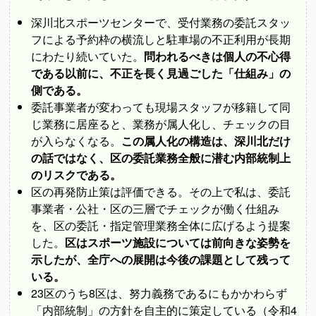
深川北スポーツセンターで、受付業務の委託スタッ
フによる予約枠の横流しと駐車場の不正利用が長期
にわたり続いていた。
問われるべきは個人の不心得
である以前に、不正を長く見過ごした「仕組み」の
側である。
委託事業者が変わっても現場スタッフが移籍して同
じ業務に居座ると、業務が属人化し、チェックの目
が入らなくなる。
この属人化の構造は、深川北だけ
の話ではなく、区の委託業務全般に潜む内部統制上
のリスクである。
区の再発防止策は評価できる。その上で私は、委託
事業者・公社・区の三層でチェックが働く仕組み
を、区の委託・指定管理業務全体に広げるよう提案
した。
区はスポーツ施設については前向きな姿勢を
示したが、全庁への展開は今後の課題として残って
いる。
23区のうち8区は、努力義務であるにもかかわらず
「内部統制」の方針を自主的に策定している（令和4