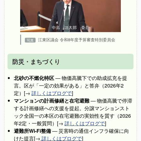
江東区議会 令和8年度予算審査特別委員会
防災・まちづくり
北砂の不燃化特区
— 物価高騰下での助成拡充を提
言。区が「一定の効果がある」と答弁（2026年2
定）[→
詳しくはブログで
]
マンションの計画修繕と在宅避難
— 物価高騰で停滞
する計画修繕への支援を提起。分譲マンションスト
ック全国一の本区の在宅避難の実効性を質す（2026
年2定・一般質問）[→
詳しくはブログで
]
避難所Wi-Fi整備
— 災害時の通信インフラ確保に向
けた提言[→
詳しくはブログで
]