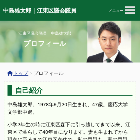
中島雄太郎｜江東区議会議員
メニュー
江東区議会議員｜中島雄太郎
プロフィール
トップ
>
プロフィール
自己紹介
中島雄太郎。1978年9月20日生まれ、47歳。慶応大学
文学部中退。
小学2年生の時に江東区森下に引っ越してきて以来、江
東区で暮らして40年目になります。妻も生まれてから
現在に至るまで江東区在住で、私の両親も、妻の両親