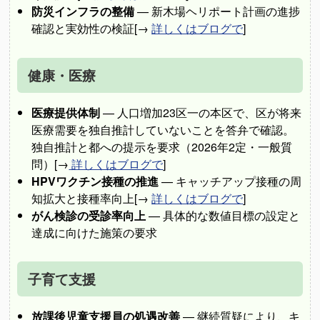
防災インフラの整備
— 新木場ヘリポート計画の進捗
確認と実効性の検証[→
詳しくはブログで
]
健康・医療
医療提供体制
— 人口増加23区一の本区で、区が将来
医療需要を独自推計していないことを答弁で確認。
独自推計と都への提示を要求（2026年2定・一般質
問）[→
詳しくはブログで
]
HPVワクチン接種の推進
— キャッチアップ接種の周
知拡大と接種率向上[→
詳しくはブログで
]
がん検診の受診率向上
— 具体的な数値目標の設定と
達成に向けた施策の要求
子育て支援
放課後児童支援員の処遇改善
— 継続質疑により、キ