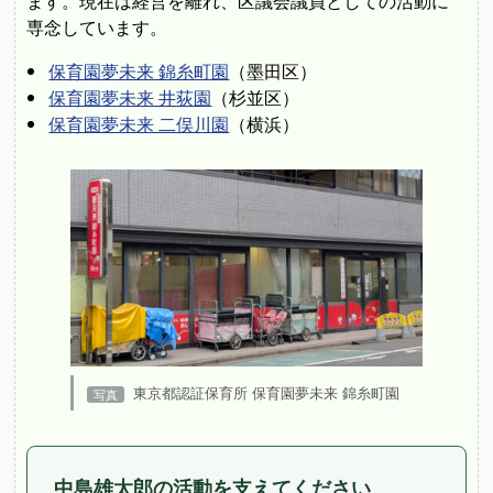
ます。現在は経営を離れ、区議会議員としての活動に
専念しています。
保育園夢未来 錦糸町園
（墨田区）
保育園夢未来 井荻園
（杉並区）
保育園夢未来 二俣川園
（横浜）
東京都認証保育所 保育園夢未来 錦糸町園
中島雄太郎の活動を支えてください