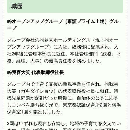
職歴
㈱オープンアップグループ（東証プライム上場）グル
ープ
グループ会社の㈱夢真ホールディングス（現：㈱オー
プンアップグループ）に入社。総務部に配属され、入
社2年後に管理本部長に就任。本社管理部門（総務、財
務、経理、人事）の最高責任者を務めました。
㈱我喜大笑 代表取締役社長
グループ内で子育て支援の新規事業を任され、㈱我喜
大笑（ガキダイショウ）の代表取締役社長に就任。待
機児童問題が深刻だった時期に、自治体の公募に応募
しコンペを勝ち抜く形で、東京都認証保育所2園と横浜
保育室1園を開設しました。
3園はいずれも現在も存続し、地域の子育てを支えてい