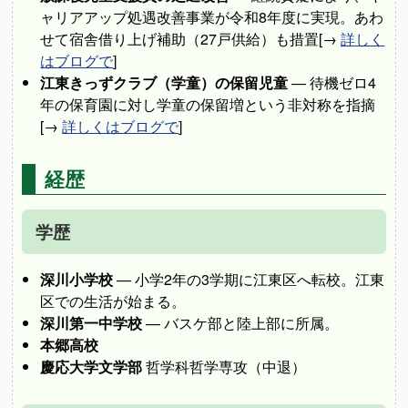
ャリアアップ処遇改善事業が令和8年度に実現。あわ
せて宿舎借り上げ補助（27戸供給）も措置[→
詳しく
はブログで
]
江東きっずクラブ（学童）の保留児童
— 待機ゼロ4
年の保育園に対し学童の保留増という非対称を指摘
[→
詳しくはブログで
]
経歴
学歴
深川小学校
— 小学2年の3学期に江東区へ転校。江東
区での生活が始まる。
深川第一中学校
— バスケ部と陸上部に所属。
本郷高校
慶応大学文学部
哲学科哲学専攻（中退）