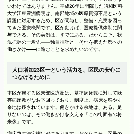
いわけではありません。平成26年に開院した昭和医科
大学江東豊洲病院は、南部地域の医療資源不足という
課題に対応するため、区が関与し、整備・充実を図っ
てきた医療機関です。区が動けば、医療提供体制に関
与できる。その実例は、すでにある。だからこそ、状
況把握の一歩先――独自推計と、それを携えた都への
働きかけ――に進むことを求めたいのです。
人口増加23区一という活力を、区民の安心に
つなげるために
本区が属する区東部医療圏は、基準病床数に対して既
存病床数がなお下回っており、制度上、病床を増やす
余地は残されています。働きかける余地は、ある。足
りないのは、その働きかけを支える「この街固有の将
来像」です。
病床数の決定権は都にあります。だからこそ、区民の