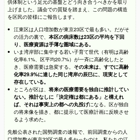
供体制という足元の基盤とどう向き合うべきかを取り
上げました。議会での質疑を踏まえ、この問題の構造
を区民の皆様にご報告します。
江東区は人口増加数が東京23区で最も多い。だがそ
の活力の裏で、
本区の病床数は23区の平均を下回
り、医療資源は手薄な圏域にある。
いま湾岸部に集中する若い子育て世代（有明は高齢
化率6.1%、区平均20.7%）が一斉に高齢化したと
き、医療需要は急変する。
その未来は、すでに高齢
化率29.9%に達した同じ湾岸の辰巳に、現実として
存在している。
ところが区は、
将来の医療需要を独自に推計してい
ない。推計なしに「決定権は都にある」と構えれ
ば、それは事実上の都への丸投げ
になる。区が独自
の将来像を描き、都に提示して医療計画に反映させ
るよう求めた。
先般公表された国勢調査の速報で、前回調査からの人
口増加数が東京23区で最も多かったのは、私たちの江