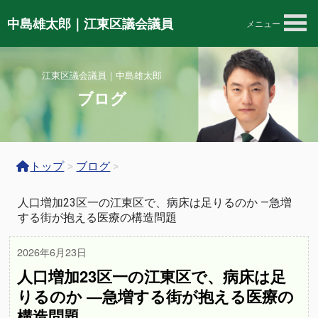
中島雄太郎｜江東区議会議員
メニュー
江東区議会議員｜中島雄太郎
ブログ
トップ
>
ブログ
>
人口増加23区一の江東区で、病床は足りるのか ―急増
する街が抱える医療の構造問題
2026年6月23日
人口増加23区一の江東区で、病床は足
りるのか ―急増する街が抱える医療の
構造問題