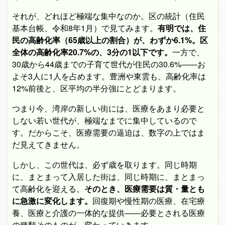
それが、どれほど極端な集中なのか。区の統計（住民
基本台帳、令和8年1月）で見てみます。
有明では、住
民の高齢化率（65歳以上の割合）が、わずか6.1%。区
全体の高齢化率20.7%の、3分の1以下です。
一方で、
30歳から44歳までの子育て世代が住民の30.6%――お
よそ3人に1人を占めます。豊洲や東雲も、高齢化率は
12%前後と、区平均の半分強にとどまります。
つまり今、湾岸の新しい街には、医療をあまり必要と
しない若い世代が、極端なまでに集中しているので
す。だからこそ、医療需要の逼迫は、数字の上ではま
だ見えてきません。
しかし、この世代は、必ず歳を取ります。同じ時期
に、まとまって入居した街は、同じ時期に、まとまっ
て高齢化を迎える。
そのとき、医療需要は質・量とも
に急激に変化します。
回復期や慢性期の医療、在宅療
養、医療と介護の一体的な提供――必要とされる医療
の種類そのものが、変わっていきます。