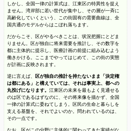
しかし、全国一律の計算式は、江東区の特異性を捉え
ません。湾岸部に若い世代が集中し、その層が一斉に
高齢化していくという、この街固有の需要曲線は、全
国共通のモデルからはこぼれ落ちます。
だからこそ、区がやるべきことは、状況把握にとどま
りません。区が独自に将来需要を推計し、その数字を
都に主体的に提示し、医療計画の前提に組み込むよう
働きかける。ここまでやってはじめて、この街の実態
が計画に反映されます。
逆に言えば、
区が独自の推計を持たないまま「決定権
は都にある」と構えていては、それは事実上、都への
丸投げになります。
江東区の未来を最もよく見通せる
のは区であるはずなのに、その将来像を描かず、全国
一律の計算式に委ねてしまう。区民の生命と暮らしを
支える基盤を、それでよいのか。問われているのは、
その一点です。
なお、区がこの分野に主体的に関わってきた実績がな