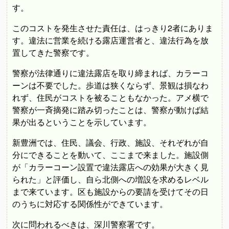
す。
このコストを発生させた責任は、はっきり2者にありま
す。違法に営業を続ける露店運営者と、違法行為を放
置してきた警察です。
警察が法律通りに違法露店を取り締まれば、カラーコ
ーンは不要でした。歩道は狭くならず、景観は損なわ
れず、住民がコストを被ることもなかった。アメ横で
警察が一斉摘発に踏み切ったことは、警察が動けば結
果が出るということを示しています。
新豊洲では、住民、議会、行政、施設、それぞれが自
分にできることを動いて、ここまで来ました。施設側
が「カラーコーン設置で違法露店への効果が大きく見
られた」と評価し、自ら北側への増設を求めるレベル
まで来ています。区も施設からの要請を受けてその日
のうちに対応する関係性ができています。
次に問われるべきは、深川警察署です。