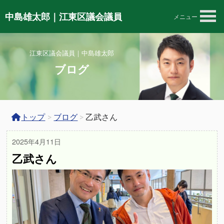
中島雄太郎｜江東区議会議員
メニュー
江東区議会議員｜中島雄太郎
ブログ
トップ
>
ブログ
>
乙武さん
2025年4月11日
乙武さん