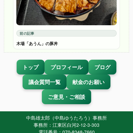
前の記事
木場「あうん」の豚丼
トップ
プロフィール
ブログ
議会質問一覧
献金のお願い
ご意見・ご相談
中島雄太郎（中島ゆうたろう）事務所
事務所：江東区白河2-12-3-303
電話番号：070-8348-7660